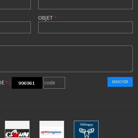
OBJET
*
DE
*
:
ENVOYER