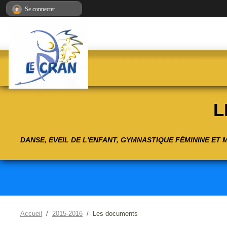
Panneau de gestion des cookies
Se connecter
L
DANSE, EVEIL DE L'ENFANT, GYMNASTIQUE FÉMININE ET
Accueil
2015-2016
Les documents