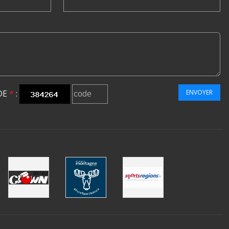
DE
*
:
ENVOYER