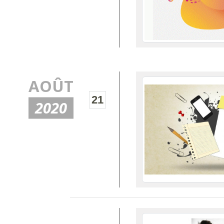
AOÛT
21
2020