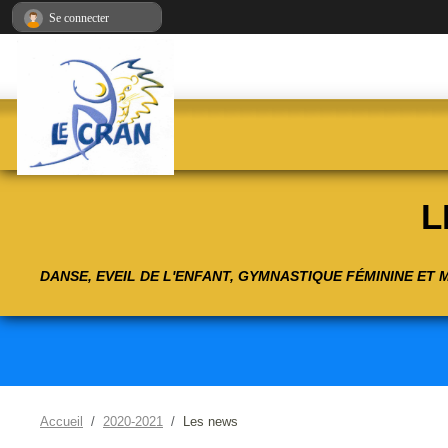
Panneau de gestion des cookies
Se connecter
L
DANSE, EVEIL DE L'ENFANT, GYMNASTIQUE FÉMININE ET
Accueil
2020-2021
Les news