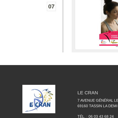
07
LE CRAN
7 AVENUE GÉNÉRAL L
69160
TASSIN LA DEMI
TÉL. :
06 03 43 68 24