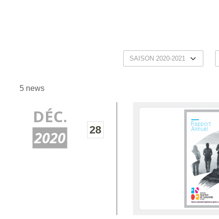
5 news
DÉC.
28
2020