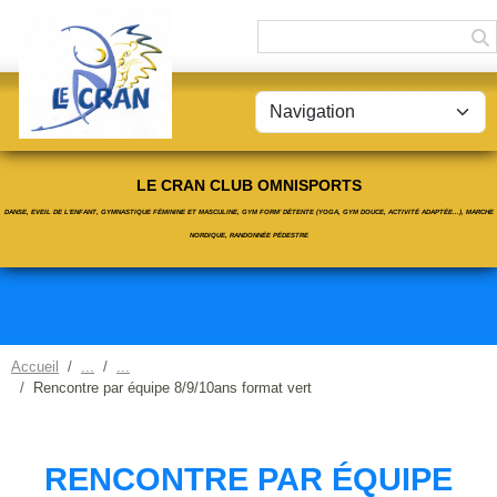
Panneau de gestion des cookies
LE CRAN CLUB OMNISPORTS
DANSE, EVEIL DE L'ENFANT, GYMNASTIQUE FÉMININE ET MASCULINE, GYM FORM' DÉTENTE (YOGA, GYM DOUCE, ACTIVITÉ ADAPTÉE...), MARCHE
NORDIQUE, RANDONNÉE PÉDESTRE
Accueil
Rencontre par équipe 8/9/10ans format vert
RENCONTRE PAR ÉQUIPE