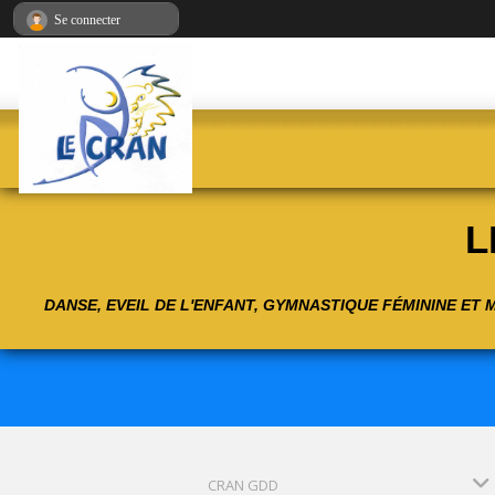
Panneau de gestion des cookies
Se connecter
L
DANSE, EVEIL DE L'ENFANT, GYMNASTIQUE FÉMININE ET
CRAN GDD