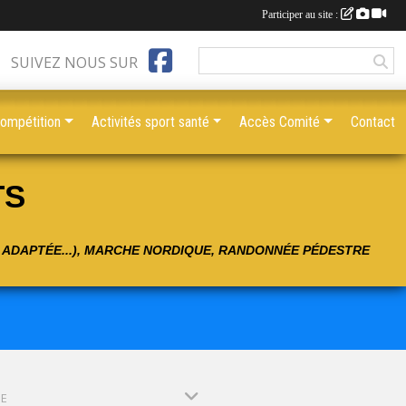
Participer au site :
SUIVEZ NOUS SUR
compétition
Activités sport santé
Accès Comité
Contact
TS
É ADAPTÉE...), MARCHE NORDIQUE, RANDONNÉE PÉDESTRE
PE