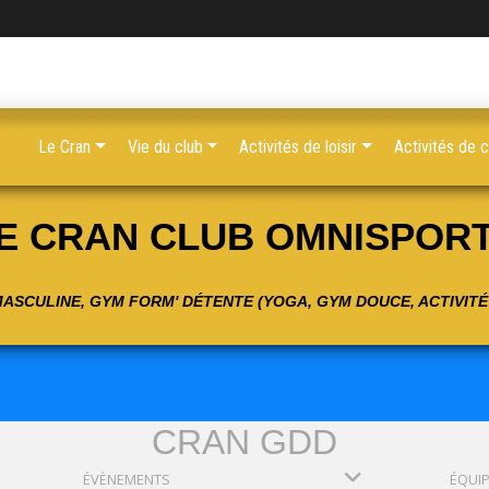
Le Cran
Vie du club
Activités de loisir
Activités de 
E CRAN CLUB OMNISPOR
 MASCULINE, GYM FORM' DÉTENTE (YOGA, GYM DOUCE, ACTIVIT
CRAN GDD
ÉVÈNEMENTS
ÉQUI