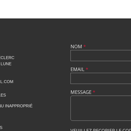
NOM
*
ECLERC
 LUNE
EMAIL
*
IL.COM
MESSAGE
*
LES
U INAPPROPRIÉ
S
VEUILLEZ RECOPIER LE CO