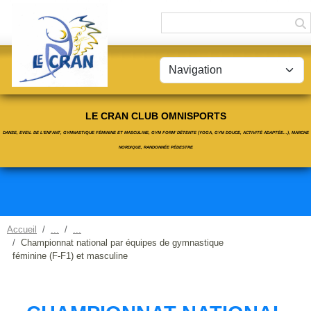
Panneau de gestion des cookies
LE CRAN CLUB OMNISPORTS
DANSE, EVEIL DE L'ENFANT, GYMNASTIQUE FÉMININE ET MASCULINE, GYM FORM' DÉTENTE (YOGA, GYM DOUCE, ACTIVITÉ ADAPTÉE...), MARCHE
NORDIQUE, RANDONNÉE PÉDESTRE
Accueil
Championnat national par équipes de gymnastique
féminine (F-F1) et masculine