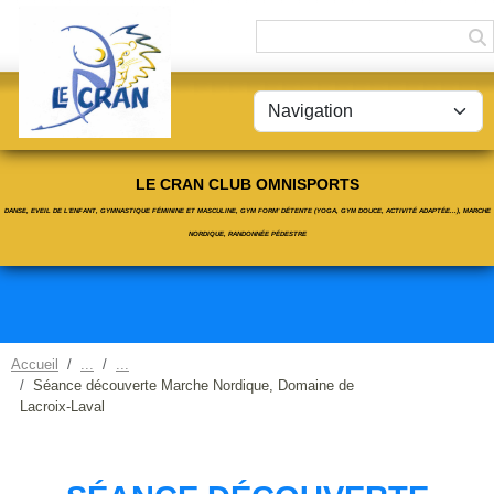
Panneau de gestion des cookies
LE CRAN CLUB OMNISPORTS
DANSE, EVEIL DE L'ENFANT, GYMNASTIQUE FÉMININE ET MASCULINE, GYM FORM' DÉTENTE (YOGA, GYM DOUCE, ACTIVITÉ ADAPTÉE...), MARCHE
NORDIQUE, RANDONNÉE PÉDESTRE
Accueil
Séance découverte Marche Nordique, Domaine de
Lacroix-Laval