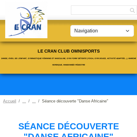
Panneau de gestion des cookies
LE CRAN CLUB OMNISPORTS
DANSE, EVEIL DE L'ENFANT, GYMNASTIQUE FÉMININE ET MASCULINE, GYM FORM' DÉTENTE (YOGA, GYM DOUCE, ACTIVITÉ ADAPTÉE...), MARCHE
NORDIQUE, RANDONNÉE PÉDESTRE
Accueil
Séance découverte "Danse Africaine"
SÉANCE DÉCOUVERTE
"DANSE AFRICAINE"