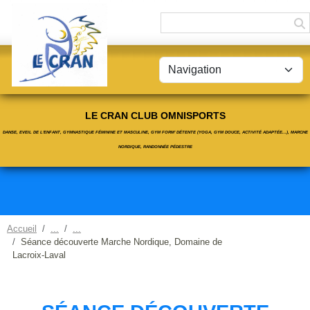
Panneau de gestion des cookies
LE CRAN CLUB OMNISPORTS
DANSE, EVEIL DE L'ENFANT, GYMNASTIQUE FÉMININE ET MASCULINE, GYM FORM' DÉTENTE (YOGA, GYM DOUCE, ACTIVITÉ ADAPTÉE...), MARCHE
NORDIQUE, RANDONNÉE PÉDESTRE
Accueil
Séance découverte Marche Nordique, Domaine de
Lacroix-Laval