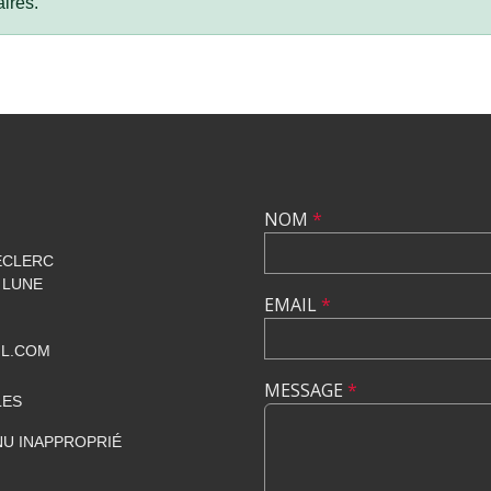
ires.
NOM
*
ECLERC
 LUNE
EMAIL
*
IL.COM
MESSAGE
*
LES
U INAPPROPRIÉ