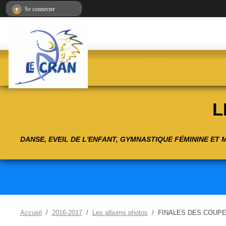
Panneau de gestion des cookies
Se connecter
L
DANSE, EVEIL DE L'ENFANT, GYMNASTIQUE FÉMININE ET
Accueil
2016-2017
Les albums photos
FINALES DES COUPE