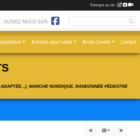
Participer au site :
SUIVEZ NOUS SUR
compétition
Activités sport santé
Accès Comité
Contact
TS
É ADAPTÉE...), MARCHE NORDIQUE, RANDONNÉE PÉDESTRE