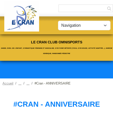
Panneau de gestion des cookies
LE CRAN CLUB OMNISPORTS
DANSE, EVEIL DE L'ENFANT, GYMNASTIQUE FÉMININE ET MASCULINE, GYM FORM' DÉTENTE (YOGA, GYM DOUCE, ACTIVITÉ ADAPTÉE...), MARCHE
NORDIQUE, RANDONNÉE PÉDESTRE
Accueil
#Cran - ANNIVERSAIRE
#CRAN - ANNIVERSAIRE