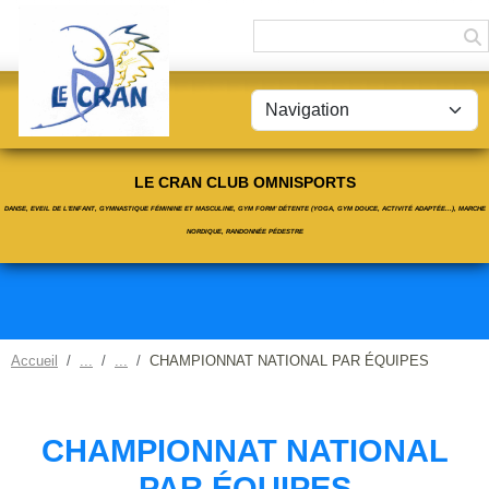
Panneau de gestion des cookies
LE CRAN CLUB OMNISPORTS
DANSE, EVEIL DE L'ENFANT, GYMNASTIQUE FÉMININE ET MASCULINE, GYM FORM' DÉTENTE (YOGA, GYM DOUCE, ACTIVITÉ ADAPTÉE...), MARCHE
NORDIQUE, RANDONNÉE PÉDESTRE
Accueil
CHAMPIONNAT NATIONAL PAR ÉQUIPES
CHAMPIONNAT NATIONAL
PAR ÉQUIPES