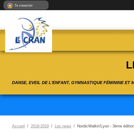
Panneau de gestion des cookies
Se connecter
L
DANSE, EVEIL DE L'ENFANT, GYMNASTIQUE FÉMININE ET
Accueil
2018-2019
Les news
NordicWalkin'Lyon - 3ème édition