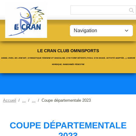
Panneau de gestion des cookies
LE CRAN CLUB OMNISPORTS
DANSE, EVEIL DE L'ENFANT, GYMNASTIQUE FÉMININE ET MASCULINE, GYM FORM' DÉTENTE (YOGA, GYM DOUCE, ACTIVITÉ ADAPTÉE...), MARCHE
NORDIQUE, RANDONNÉE PÉDESTRE
Accueil
Coupe départementale 2023
COUPE DÉPARTEMENTALE
2023