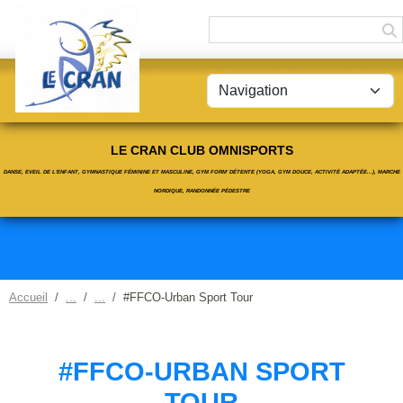
Panneau de gestion des cookies
LE CRAN CLUB OMNISPORTS
DANSE, EVEIL DE L'ENFANT, GYMNASTIQUE FÉMININE ET MASCULINE, GYM FORM' DÉTENTE (YOGA, GYM DOUCE, ACTIVITÉ ADAPTÉE...), MARCHE
NORDIQUE, RANDONNÉE PÉDESTRE
Accueil
#FFCO-Urban Sport Tour
#FFCO-URBAN SPORT
TOUR