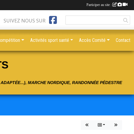
Participer au site :
SUIVEZ NOUS SUR
compétition
Activités sport santé
Accès Comité
Contact
TS
É ADAPTÉE...), MARCHE NORDIQUE, RANDONNÉE PÉDESTRE