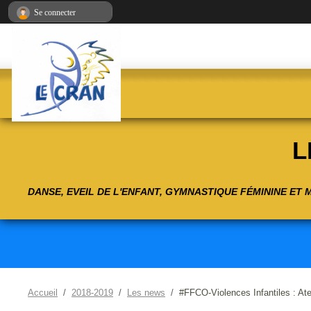
Panneau de gestion des cookies
Se connecter
L
DANSE, EVEIL DE L'ENFANT, GYMNASTIQUE FÉMININE ET
Accueil
2018-2019
Les news
#FFCO-Violences Infantiles : Atel