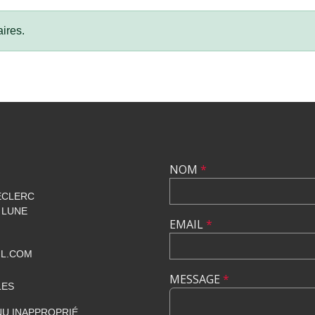
ires.
NOM
*
ECLERC
 LUNE
EMAIL
*
IL.COM
MESSAGE
*
LES
U INAPPROPRIÉ